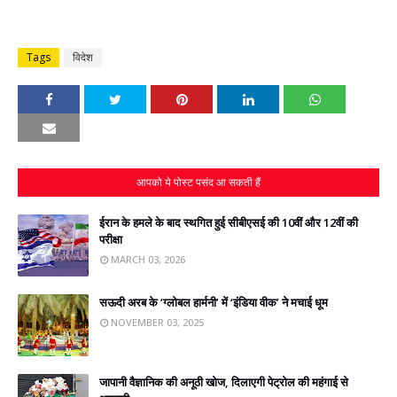
Tags
विदेश
आपको ये पोस्ट पसंद आ सकती हैं
ईरान के हमले के बाद स्‍थगित हुई सीबीएसई की 10वीं और 12वीं की
परीक्षा
MARCH 03, 2026
सऊदी अरब के ‘ग्लोबल हार्मनी’ में ‘इंडिया वीक’ ने मचाई धूम
NOVEMBER 03, 2025
जापानी वैज्ञानिक की अनूठी खोज, दिलाएगी पेट्रोल की महंगाई से