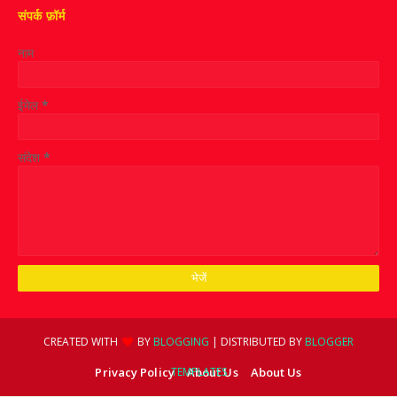
संपर्क फ़ॉर्म
नाम
ईमेल
*
संदेश
*
CREATED WITH
BY
BLOGGING
| DISTRIBUTED BY
BLOGGER
Privacy Policy
TEMPLATES
About Us
About Us