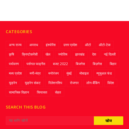
CATEGORIES
अन्य राज्य
अपराध
इंश्योरेंस
उत्तर प्रदेश
ऑटो
ऑटो-टेक
कृषि
क्रिप्‍टोकरेंसी
खेल
ज्‍योतिष
झारखंड
देश
नई दिल्ली
पर्यावरण
पर्सनल फाइनेंस
बजट 2022
बिजनेस
बिज़नेस
बिहार
मध्य प्रदेश
मनी-मंत्र
मनोरंजन
मुंबई
मोबाइल
म्‍युचुअल फंड
यूक्रेन
यूक्रेन संकट
रिलेशनशिप
रोजगार
लोन-बैंकिंग
विदेश
सामाजिक विज्ञान
सियासत
सेहत
SEARCH THIS BLOG