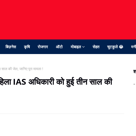
बिज़नेस
कृषि
रोजगार
ऑटो
मोबाइल
सेहत
चुटकुले 😂
मनी
ीन साल की जेल, जानिए पूरा मामला !
श
ें महिला IAS अधिकारी को हुई तीन साल की
"