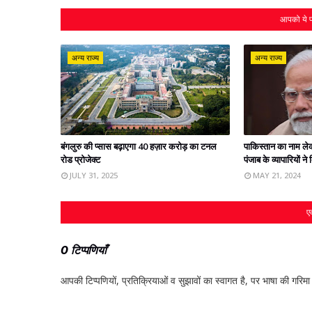
आपको ये प
अन्य राज्य
अन्य राज्य
बंगलुरु की प्‍सास बढ़ाएगा 40 हज़ार करोड़ का टनल
पाकिस्‍तान का नाम ल
रोड प्रोजेक्‍ट
पंजाब के व्यापारियों न
JULY 31, 2025
MAY 21, 2024
एक
0 टिप्पणियाँ
आपकी टिप्‍पणियों, प्रतिक्रियाओं व सुझावों का स्‍वागत है, पर भाषा की गरिमा औ