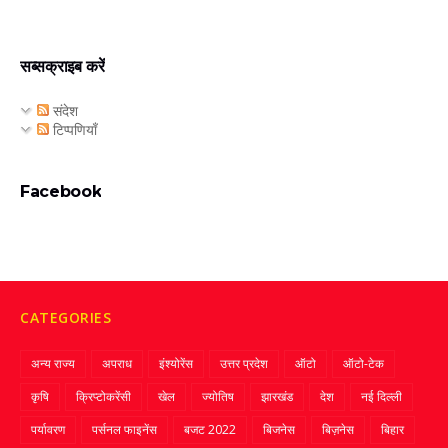
सब्सक्राइब करें
संदेश
टिप्पणियाँ
Facebook
CATEGORIES
अन्य राज्य
अपराध
इंश्योरेंस
उत्तर प्रदेश
ऑटो
ऑटो-टेक
कृषि
क्रिप्‍टोकरेंसी
खेल
ज्‍योतिष
झारखंड
देश
नई दिल्ली
पर्यावरण
पर्सनल फाइनेंस
बजट 2022
बिजनेस
बिज़नेस
बिहार