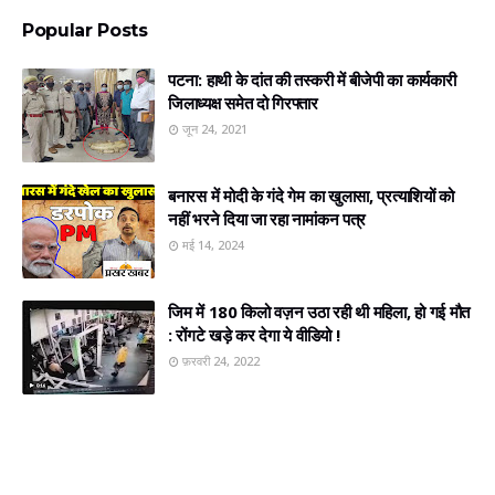
Popular Posts
पटना: हाथी के दांत की तस्करी में बीजेपी का कार्यकारी
जिलाध्यक्ष समेत दो गिरफ्तार
जून 24, 2021
बनारस में मोदी के गंदे गेम का खुलासा, प्रत्‍याशियों को
नहीं भरने दिया जा रहा नामांकन पत्र
मई 14, 2024
जिम में 180 किलो वज़न उठा रही थी महिला, हो गई मौत
: रोंगटे खड़े कर देगा ये वीडियो !
फ़रवरी 24, 2022