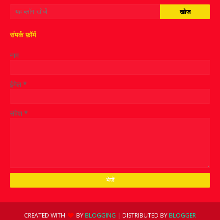
संपर्क फ़ॉर्म
नाम
ईमेल
*
संदेश
*
CREATED WITH
BY
BLOGGING
| DISTRIBUTED BY
BLOGGER