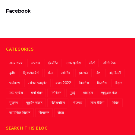
Facebook
CATEGORIES
अन्य राज्य
अपराध
इंश्योरेंस
उत्तर प्रदेश
ऑटो
ऑटो-टेक
कृषि
क्रिप्‍टोकरेंसी
खेल
ज्‍योतिष
झारखंड
देश
नई दिल्ली
पर्यावरण
पर्सनल फाइनेंस
बजट 2022
बिजनेस
बिज़नेस
बिहार
मध्य प्रदेश
मनी-मंत्र
मनोरंजन
मुंबई
मोबाइल
म्‍युचुअल फंड
यूक्रेन
यूक्रेन संकट
रिलेशनशिप
रोजगार
लोन-बैंकिंग
विदेश
सामाजिक विज्ञान
सियासत
सेहत
SEARCH THIS BLOG