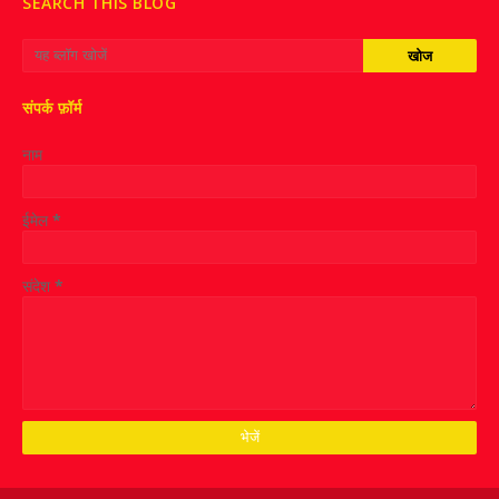
SEARCH THIS BLOG
संपर्क फ़ॉर्म
नाम
ईमेल
*
संदेश
*