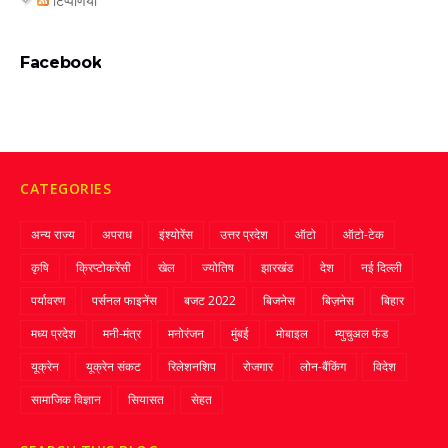
टिप्पणियाँ
Facebook
CATEGORIES
अन्य राज्य
अपराध
इंश्योरेंस
उत्तर प्रदेश
ऑटो
ऑटो-टेक
कृषि
क्रिप्‍टोकरेंसी
खेल
ज्‍योतिष
झारखंड
देश
नई दिल्ली
पर्यावरण
पर्सनल फाइनेंस
बजट 2022
बिजनेस
बिज़नेस
बिहार
मध्य प्रदेश
मनी-मंत्र
मनोरंजन
मुंबई
मोबाइल
म्‍युचुअल फंड
यूक्रेन
यूक्रेन संकट
रिलेशनशिप
रोजगार
लोन-बैंकिंग
विदेश
सामाजिक विज्ञान
सियासत
सेहत