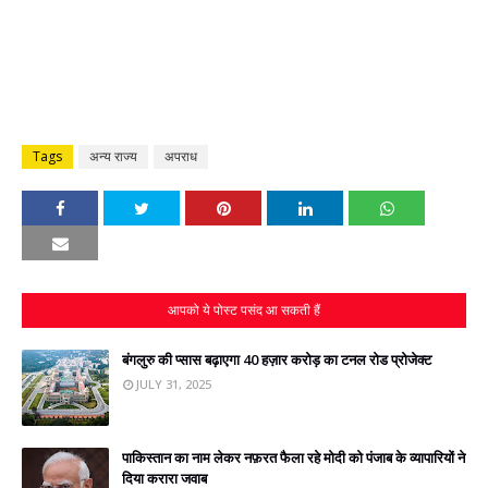
Tags
अन्य राज्य
अपराध
आपको ये पोस्ट पसंद आ सकती हैं
बंगलुरु की प्‍सास बढ़ाएगा 40 हज़ार करोड़ का टनल रोड प्रोजेक्‍ट
JULY 31, 2025
पाकिस्‍तान का नाम लेकर नफ़रत फैला रहे मोदी को पंजाब के व्यापारियों ने
दिया करारा जवाब