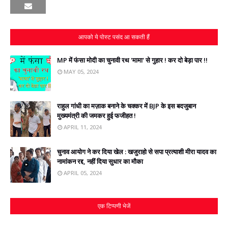
आपको ये पोस्ट पसंद आ सकती हैं
MP में फंसा मोदी का चुनावी रथ 'मामा' से गुहार ! कर दो बेड़ा पार !!
MAY 05, 2024
राहुल गांधी का मज़ाक बनाने के चक्‍कर में BJP के इस बदजुबान
मुख्‍यमंत्री की जमकर हुई फजीहत !
APRIL 11, 2024
चुनाव आयोग ने कर दिया खेल : खजुराहो से सपा प्रत्‍याशी मीरा यादव का
नामांकन रद्द, नहीं दिया सुधार का मौका
APRIL 05, 2024
एक टिप्पणी भेजें