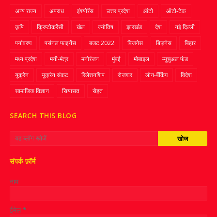
अन्य राज्य
अपराध
इंश्योरेंस
उत्तर प्रदेश
ऑटो
ऑटो-टेक
कृषि
क्रिप्‍टोकरेंसी
खेल
ज्‍योतिष
झारखंड
देश
नई दिल्ली
पर्यावरण
पर्सनल फाइनेंस
बजट 2022
बिजनेस
बिज़नेस
बिहार
मध्य प्रदेश
मनी-मंत्र
मनोरंजन
मुंबई
मोबाइल
म्‍युचुअल फंड
यूक्रेन
यूक्रेन संकट
रिलेशनशिप
रोजगार
लोन-बैंकिंग
विदेश
सामाजिक विज्ञान
सियासत
सेहत
SEARCH THIS BLOG
संपर्क फ़ॉर्म
नाम
ईमेल
*