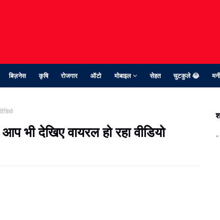
बिज़नेस
कृषि
रोजगार
ऑटो
मोबाइल
सेहत
चुटकुले 😂
मनी
वीडियो
श
ा, आप भी देखिए वायरल हो रहा वीडियो
"