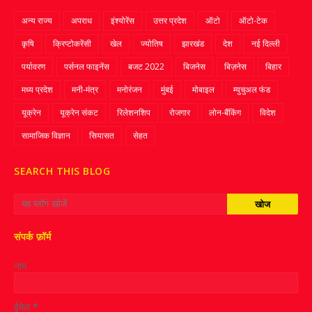
अन्य राज्य
अपराध
इंश्योरेंस
उत्तर प्रदेश
ऑटो
ऑटो-टेक
कृषि
क्रिप्‍टोकरेंसी
खेल
ज्‍योतिष
झारखंड
देश
नई दिल्ली
पर्यावरण
पर्सनल फाइनेंस
बजट 2022
बिजनेस
बिज़नेस
बिहार
मध्य प्रदेश
मनी-मंत्र
मनोरंजन
मुंबई
मोबाइल
म्‍युचुअल फंड
यूक्रेन
यूक्रेन संकट
रिलेशनशिप
रोजगार
लोन-बैंकिंग
विदेश
सामाजिक विज्ञान
सियासत
सेहत
SEARCH THIS BLOG
संपर्क फ़ॉर्म
नाम
ईमेल
*