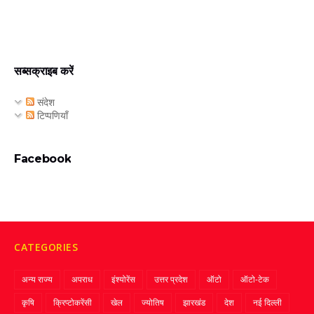
सब्सक्राइब करें
संदेश
टिप्पणियाँ
Facebook
CATEGORIES
अन्य राज्य
अपराध
इंश्योरेंस
उत्तर प्रदेश
ऑटो
ऑटो-टेक
कृषि
क्रिप्‍टोकरेंसी
खेल
ज्‍योतिष
झारखंड
देश
नई दिल्ली