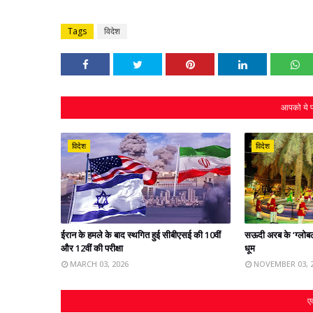
Tags
विदेश
आपको ये प
विदेश
विदेश
ईरान के हमले के बाद स्‍थगित हुई सीबीएसई की 10वीं
सऊदी अरब के ‘ग्लोबल ह
और 12वीं की परीक्षा
धूम
MARCH 03, 2026
NOVEMBER 03, 
एक