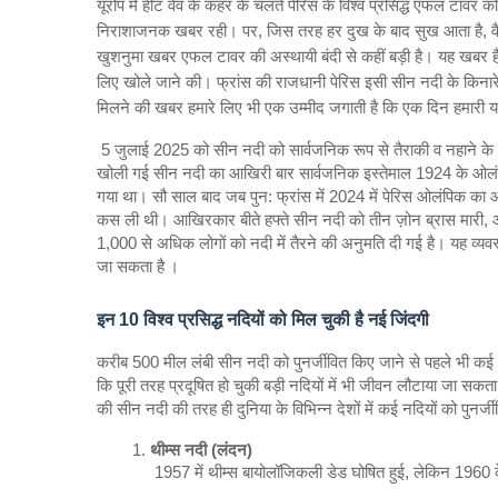
यूरोप में हीट वेव के कहर के चलते पेरिस के विश्‍व प्रसिद्ध एफल टावर क
निराशाजनक खबर रही। पर, जिस तरह हर दुख के बाद सुख आता है, वैसे 
खुशनुमा खबर एफल टावर की अस्‍थायी बंदी से कहीं बड़ी है। यह खबर है स
लिए खोले जाने की। फ्रांस की राजधानी पेरिस इसी सीन नदी के किनारे 
मिलने की खबर हमारे लिए भी एक उम्‍मीद जगाती है कि एक दिन हमारी य
5 जुलाई 2025 को सीन नदी को सार्वजनिक रूप से तैराकी व नहाने के 
खोली गई सीन नदी का आखिरी बार सार्वजनिक इस्‍तेमाल 1924 के ओलंपि
गया था। सौ साल बाद जब पुन: फ्रांस में 2024 में पेरिस ओलंपिक का
कस ली थी। आखिरकार बीते हफ्ते सीन नदी को तीन ज़ोन ब्रास मारी, आइफ़ल
1,000 से अधिक लोगों को नदी में तैरने की अनुमति दी गई है। यह व्
जा सकता है ।
इन 10 विश्‍व प्रसिद्ध नदियों को मिल चुकी है नई जिंदगी
करीब 500 मील लंबी सीन नदी को पुनर्जीवित किए जाने से पहले भी कई विश्
कि पूरी तरह प्रदूषित हो चुकी बड़ी नदियों में भी जीवन लौटाया जा सकता
की सीन नदी की तरह ही दुनिया के विभिन्न देशों में कई नदियों को पुनर्जी
थीम्स नदी (लंदन)
 1957 में थीम्स बायोलॉजिकली डेड घोषित हुई, लेकिन 1960 