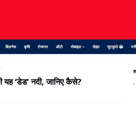
बिज़नेस
कृषि
रोजगार
ऑटो
मोबाइल
सेहत
चुटकुले 😂
मनी
?
श
 यह ‘डेड’ नदी, जानिए कैसे?
"