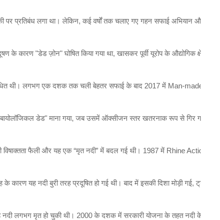
राकी पर प्रतिबंध लगा था। लेकिन, कई वर्षों तक चलाए गए गहन सफाई अभियान और मॉनिटरि
्रदूषण के कारण "डेड ज़ोन" घोषित किया गया था, खासकर पूर्वी यूरोप के औद्योगिक क्षेत्र
प्रतिबंधित थी। लगभग एक दशक तक चली बेहतर सफाई के बाद 2017 में Man-made beach 
पर "बायोलॉजिकल डेड" माना गया, जब उसमें ऑक्सीजन स्तर खतरनाक रूप से गिर गया था
ी विषाक्तता फैली और यह एक “मृत नदी” में बदल गई थी। 1987 में Rhine Action Progr
ह के कारण यह नदी बुरी तरह प्रदूषित हो गई थी। बाद में इसकी दिशा मोड़ी गई, ट्रीटमे
 नदी लगभग मृत हो चुकी थी। 2000 के दशक में सरकारी योजना के तहत नदी के तल को