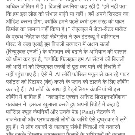
अधिक जोखिम में है। बिजली कंपनियां कह रही हैं, 'हमें नहीं पता
कि हम इस लोड को संभाल पाएंगे या नहीं। हमें अपने सिस्टम का
ऑडिट करना होगा, क्‍योंकि हमने पहले कभी इस तरह की पावर
डिमांड का सामना नहीं किया है।" जेएलएल में डेटा-सेंटर मार्केट
के प्रबंध निदेशक एंडी सेवेंग्रोस ने एक इंटरव्‍यू में वाशिंगटन
पोस्ट से कहा एआई बूम बिजली उत्‍पादन में अक्षय ऊर्जा
(रिन्‍युएबल एनर्जी ) के योगदान को बढ़ाने के अभियान की रफ्तार
को धीमा कर हर है, "क्योंकि फिलहाल हम AI सेंटर्स की बिजली
की भारी मां को रिन्‍युएबल एनर्जी से पूरा कर पाने की स्थिति में
नहीं पहुंच पाए हैं। ऐसे में AI लॉबी फॉसिल फ्यूल से चल रहे पावर
प्‍लांट्स को रिटायर (बंद) करने के प्‍लान को टालने के लिए लॉबींग
कर रहे हैं। AI लॉबी के साथ ही पेट्रोलियम कंपनियां भी इस
लॉबींग में शामिल हैं। "क्लाइमेट एक्शन अगेंस्ट डिसइनफॉर्मेशन'’
गठबंधन ने इसका खुलासा करते हुए अपनी रिपोर्ट में कहा है
फॉसिल फ्यूल कंपनियों और उनके पेड (Paid) नेटवर्क ने
राजनेताओं और प्रभावशाली लोगों के जरिये ऐसे दुष्‍प्रचार में लगे
हुए हैं। ये लोग दशकों से जलवायु संबंधी चिंताओं को नकारने
और इसके खिलाफ जागरूकता फैलाने के अभियानों को बदनाम