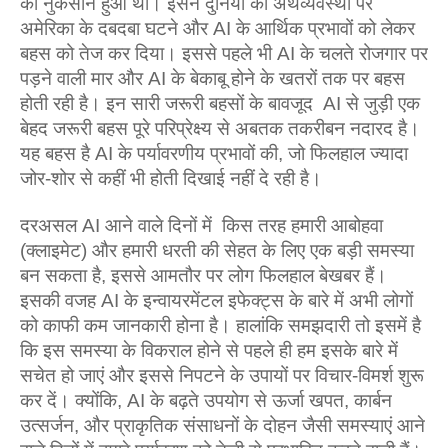
का नुकसान हुआ था। इसने दुनिया की अर्थव्‍यवस्‍था पर
अमेरिका के दबदबा घटने और AI के आर्थिक प्रभावों को लेकर
बहस को तेज कर दिया। इससे पहले भी AI के चलते रोजगार पर
पड़ने वाली मार और AI के बेकाबू होने के खतरों तक पर बहस
होती रही है। इन सारी जरूरी बहसों के बावजूद AI से जुड़ी एक
बेहद जरूरी बहस पूरे परिप्रेक्ष्‍य से अबतक तकरीबन नदारद है।
यह बहस है AI के पर्यावरणीय प्रभावों की, जो फिलहाल ज्‍यादा
जोर-शोर से कहीं भी होती दिखाई नहीं दे रही है।
दरअसल AI आने वाले दिनों में किस तरह हमारी आबोहवा
(क्‍लाइमेट) और हमारी धरती की सेहत के लिए एक बड़ी समस्‍या
बन सकता है, इससे आमतौर पर लोग फिलहाल बेखबर हैं।
इसकी वजह AI के इन्‍वायरमेंटल इफेक्‍ट्स के बारे में अभी लोगों
को काफी कम जानकारी होना है। हालांकि समझदारी तो इसमें है
कि इस समस्‍या के विकराल होने से पहले ही हम इसके बारे में
सचेत हो जाएं और इससे निपटने के उपायों पर विचार-विमर्श शुरू
कर दें। क्‍योंकि, AI के बढ़ते उपयोग से ऊर्जा खपत, कार्बन
उत्सर्जन, और प्राकृतिक संसाधनों के दोहन जैसी समस्याएं आने