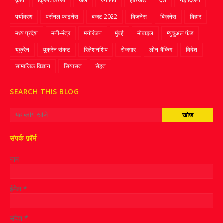
कृषि
क्रिप्‍टोकरेंसी
खेल
ज्‍योतिष
झारखंड
देश
नई दिल्ली
पर्यावरण
पर्सनल फाइनेंस
बजट 2022
बिजनेस
बिज़नेस
बिहार
मध्य प्रदेश
मनी-मंत्र
मनोरंजन
मुंबई
मोबाइल
म्‍युचुअल फंड
यूक्रेन
यूक्रेन संकट
रिलेशनशिप
रोजगार
लोन-बैंकिंग
विदेश
सामाजिक विज्ञान
सियासत
सेहत
SEARCH THIS BLOG
संपर्क फ़ॉर्म
नाम
ईमेल
*
संदेश
*