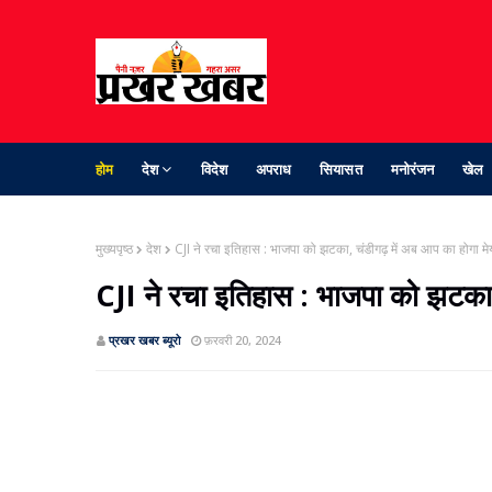
होम
देश
विदेश
अपराध
सियासत
मनोरंजन
खेल
मुख्यपृष्ठ
देश
CJI ने रचा इतिहास : भाजपा को झटका, चंडीगढ़ में अब आप का होगा मे
CJI ने रचा इतिहास : भाजपा को झटका,
प्रखर खबर ब्‍यूरो
फ़रवरी 20, 2024