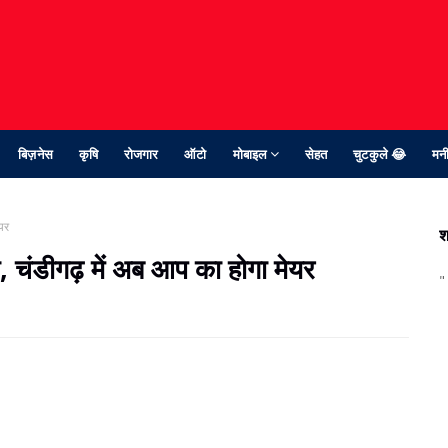
बिज़नेस
कृषि
रोजगार
ऑटो
मोबाइल
सेहत
चुटकुले 😂
मनी
यर
श
 चंडीगढ़ में अब आप का होगा मेयर
"