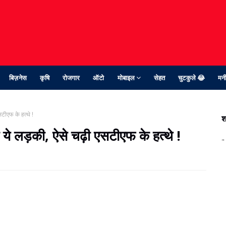
बिज़नेस
कृषि
रोजगार
ऑटो
मोबाइल
सेहत
चुटकुले 😂
मनी
टीएफ के हत्‍थे !
श
 ये लड़की, ऐसे चढ़ी एसटीएफ के हत्‍थे !
"