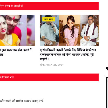
ोस्ट पसंद आ सकती हैं
अन्य राज्य
' का हुआ खतरनाक अंत, कमरे में
फ्रॉड निकली लड़की जिसके लिए सिंधिया थे परेशान,
लाश !
राजस्‍थान के सीएक को किया था फोन : जानिए पूरी
कहानी !
MARCH 21, 2024
ग
 टिप्पणी भेजें
र शब्‍दों की मर्यादा अवश्‍य बनाए रखें.