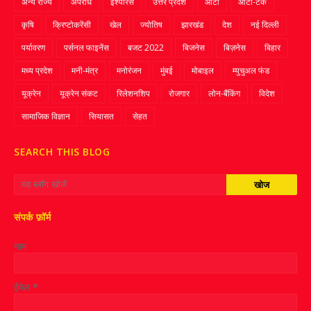
अन्य राज्य
अपराध
इंश्योरेंस
उत्तर प्रदेश
ऑटो
ऑटो-टेक
कृषि
क्रिप्‍टोकरेंसी
खेल
ज्‍योतिष
झारखंड
देश
नई दिल्ली
पर्यावरण
पर्सनल फाइनेंस
बजट 2022
बिजनेस
बिज़नेस
बिहार
मध्य प्रदेश
मनी-मंत्र
मनोरंजन
मुंबई
मोबाइल
म्‍युचुअल फंड
यूक्रेन
यूक्रेन संकट
रिलेशनशिप
रोजगार
लोन-बैंकिंग
विदेश
सामाजिक विज्ञान
सियासत
सेहत
SEARCH THIS BLOG
संपर्क फ़ॉर्म
नाम
ईमेल
*