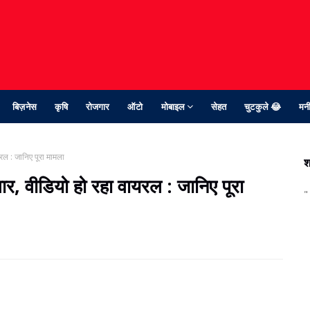
बिज़नेस
कृषि
रोजगार
ऑटो
मोबाइल
सेहत
चुटकुले 😂
मनी
ल : जानिए पूरा मामला
श
र, वीडियो हो रहा वायरल : जानिए पूरा
"