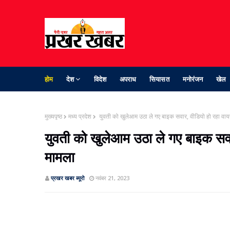
होम
देश
विदेश
अपराध
सियासत
मनोरंजन
खेल
मुख्यपृष्ठ
मध्य प्रदेश
युवती को खुलेआम उठा ले गए बाइक सवार, वीडियो हो रहा वायर
युवती को खुलेआम उठा ले गए बाइक सवा
मामला
प्रखर खबर ब्‍यूरो
नवंबर 21, 2023