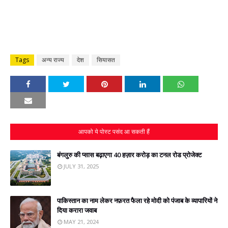
Tags
अन्य राज्य
देश
सियासत
आपको ये पोस्ट पसंद आ सकती हैं
बंगलुरु की प्‍सास बढ़ाएगा 40 हज़ार करोड़ का टनल रोड प्रोजेक्‍ट
JULY 31, 2025
पाकिस्‍तान का नाम लेकर नफ़रत फैला रहे मोदी को पंजाब के व्यापारियों ने
दिया करारा जवाब
MAY 21, 2024