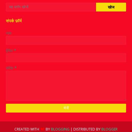
संपर्क फ़ॉर्म
नाम
ईमेल
*
संदेश
*
CREATED WITH
BY
BLOGGING
| DISTRIBUTED BY
BLOGGER