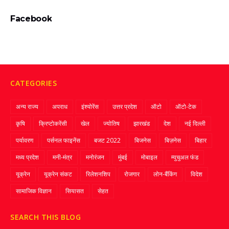
Facebook
CATEGORIES
अन्य राज्य
अपराध
इंश्योरेंस
उत्तर प्रदेश
ऑटो
ऑटो-टेक
कृषि
क्रिप्‍टोकरेंसी
खेल
ज्‍योतिष
झारखंड
देश
नई दिल्ली
पर्यावरण
पर्सनल फाइनेंस
बजट 2022
बिजनेस
बिज़नेस
बिहार
मध्य प्रदेश
मनी-मंत्र
मनोरंजन
मुंबई
मोबाइल
म्‍युचुअल फंड
यूक्रेन
यूक्रेन संकट
रिलेशनशिप
रोजगार
लोन-बैंकिंग
विदेश
सामाजिक विज्ञान
सियासत
सेहत
SEARCH THIS BLOG