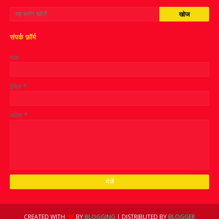
संपर्क फ़ॉर्म
नाम
ईमेल
*
संदेश
*
CREATED WITH
BY
BLOGGING
| DISTRIBUTED BY
BLOGGER