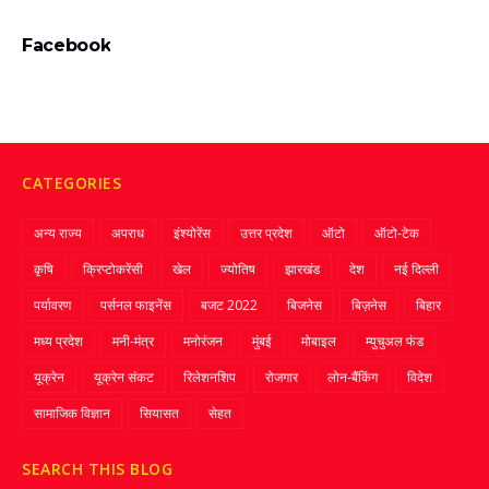
Facebook
CATEGORIES
अन्य राज्य
अपराध
इंश्योरेंस
उत्तर प्रदेश
ऑटो
ऑटो-टेक
कृषि
क्रिप्‍टोकरेंसी
खेल
ज्‍योतिष
झारखंड
देश
नई दिल्ली
पर्यावरण
पर्सनल फाइनेंस
बजट 2022
बिजनेस
बिज़नेस
बिहार
मध्य प्रदेश
मनी-मंत्र
मनोरंजन
मुंबई
मोबाइल
म्‍युचुअल फंड
यूक्रेन
यूक्रेन संकट
रिलेशनशिप
रोजगार
लोन-बैंकिंग
विदेश
सामाजिक विज्ञान
सियासत
सेहत
SEARCH THIS BLOG