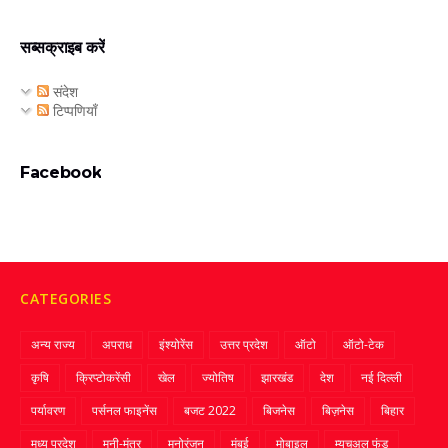
सब्सक्राइब करें
संदेश
टिप्पणियाँ
Facebook
CATEGORIES
अन्य राज्य
अपराध
इंश्योरेंस
उत्तर प्रदेश
ऑटो
ऑटो-टेक
कृषि
क्रिप्‍टोकरेंसी
खेल
ज्‍योतिष
झारखंड
देश
नई दिल्ली
पर्यावरण
पर्सनल फाइनेंस
बजट 2022
बिजनेस
बिज़नेस
बिहार
मध्य प्रदेश
मनी-मंत्र
मनोरंजन
मुंबई
मोबाइल
म्‍युचुअल फंड