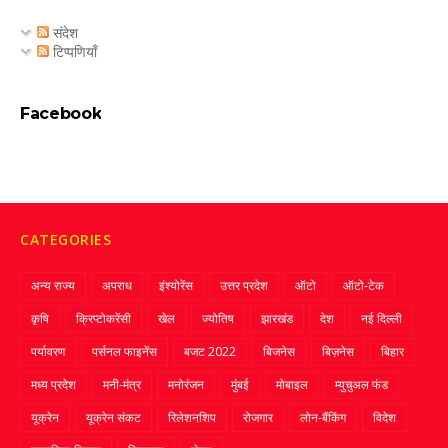
संदेश
टिप्पणियाँ
Facebook
CATEGORIES
अन्य राज्य
अपराध
इंश्योरेंस
उत्तर प्रदेश
ऑटो
ऑटो-टेक
कृषि
क्रिप्‍टोकरेंसी
खेल
ज्‍योतिष
झारखंड
देश
नई दिल्ली
पर्यावरण
पर्सनल फाइनेंस
बजट 2022
बिजनेस
बिज़नेस
बिहार
मध्य प्रदेश
मनी-मंत्र
मनोरंजन
मुंबई
मोबाइल
म्‍युचुअल फंड
यूक्रेन
यूक्रेन संकट
रिलेशनशिप
रोजगार
लोन-बैंकिंग
विदेश