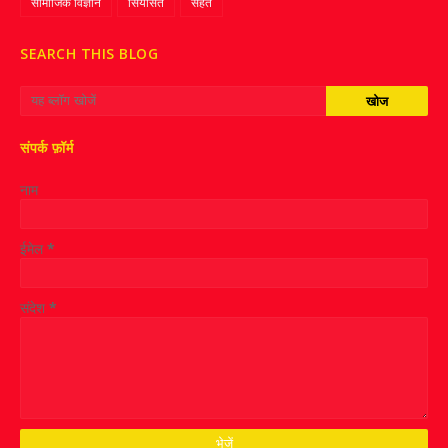
सामाजिक विज्ञान
सियासत
सेहत
SEARCH THIS BLOG
संपर्क फ़ॉर्म
नाम
ईमेल
*
संदेश
*