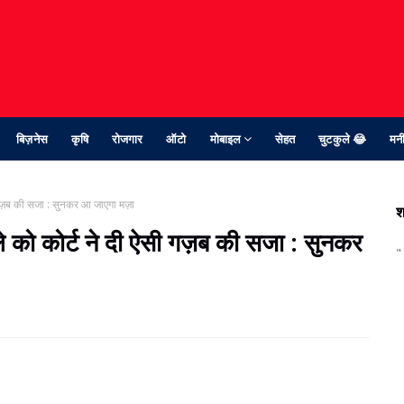
बिज़नेस
कृषि
रोजगार
ऑटो
मोबाइल
सेहत
चुटकुले 😂
मनी
सी गज़ब की सजा : सुनकर आ जाएगा मज़ा
श
 वाले को कोर्ट ने दी ऐसी गज़ब की सजा : सुनकर
"