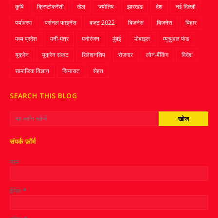
कृषि
क्रिप्‍टोकरेंसी
खेल
ज्‍योतिष
झारखंड
देश
नई दिल्ली
पर्यावरण
पर्सनल फाइनेंस
बजट 2022
बिजनेस
बिज़नेस
बिहार
मध्य प्रदेश
मनी-मंत्र
मनोरंजन
मुंबई
मोबाइल
म्‍युचुअल फंड
यूक्रेन
यूक्रेन संकट
रिलेशनशिप
रोजगार
लोन-बैंकिंग
विदेश
सामाजिक विज्ञान
सियासत
सेहत
SEARCH THIS BLOG
संपर्क फ़ॉर्म
नाम
ईमेल
*