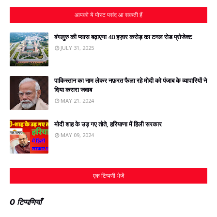
आपको ये पोस्ट पसंद आ सकती हैं
बंगलुरु की प्‍सास बढ़ाएगा 40 हज़ार करोड़ का टनल रोड प्रोजेक्‍ट
JULY 31, 2025
पाकिस्‍तान का नाम लेकर नफ़रत फैला रहे मोदी को पंजाब के व्यापारियों ने
दिया करारा जवाब
MAY 21, 2024
मोदी शाह के उड़ गए तोते, हरियाणा में हिली सरकार
MAY 09, 2024
एक टिप्पणी भेजें
0 टिप्पणियाँ