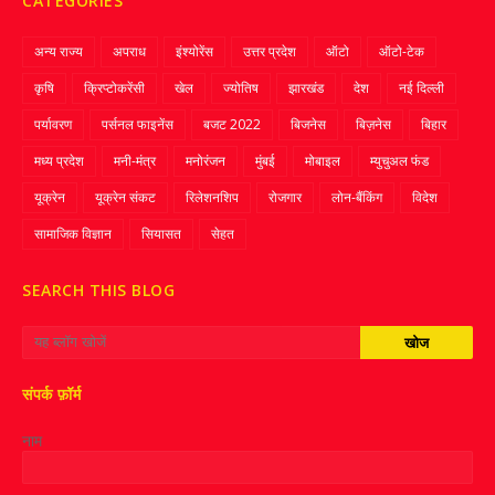
CATEGORIES
अन्य राज्य
अपराध
इंश्योरेंस
उत्तर प्रदेश
ऑटो
ऑटो-टेक
कृषि
क्रिप्‍टोकरेंसी
खेल
ज्‍योतिष
झारखंड
देश
नई दिल्ली
पर्यावरण
पर्सनल फाइनेंस
बजट 2022
बिजनेस
बिज़नेस
बिहार
मध्य प्रदेश
मनी-मंत्र
मनोरंजन
मुंबई
मोबाइल
म्‍युचुअल फंड
यूक्रेन
यूक्रेन संकट
रिलेशनशिप
रोजगार
लोन-बैंकिंग
विदेश
सामाजिक विज्ञान
सियासत
सेहत
SEARCH THIS BLOG
संपर्क फ़ॉर्म
नाम