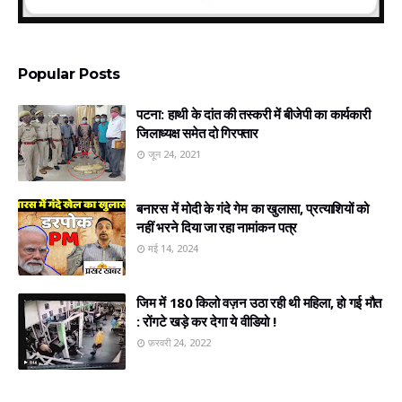
Popular Posts
पटना: हाथी के दांत की तस्करी में बीजेपी का कार्यकारी
जिलाध्यक्ष समेत दो गिरफ्तार
जून 24, 2021
बनारस में मोदी के गंदे गेम का खुलासा, प्रत्‍याशियों को
नहीं भरने दिया जा रहा नामांकन पत्र
मई 14, 2024
जिम में 180 किलो वज़न उठा रही थी महिला, हो गई मौत
: रोंगटे खड़े कर देगा ये वीडियो !
फ़रवरी 24, 2022