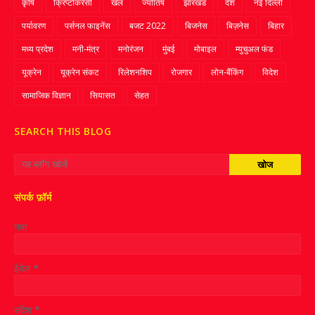
कृषि
क्रिप्‍टोकरेंसी
खेल
ज्‍योतिष
झारखंड
देश
नई दिल्ली
पर्यावरण
पर्सनल फाइनेंस
बजट 2022
बिजनेस
बिज़नेस
बिहार
मध्य प्रदेश
मनी-मंत्र
मनोरंजन
मुंबई
मोबाइल
म्‍युचुअल फंड
यूक्रेन
यूक्रेन संकट
रिलेशनशिप
रोजगार
लोन-बैंकिंग
विदेश
सामाजिक विज्ञान
सियासत
सेहत
SEARCH THIS BLOG
संपर्क फ़ॉर्म
नाम
ईमेल
*
संदेश
*