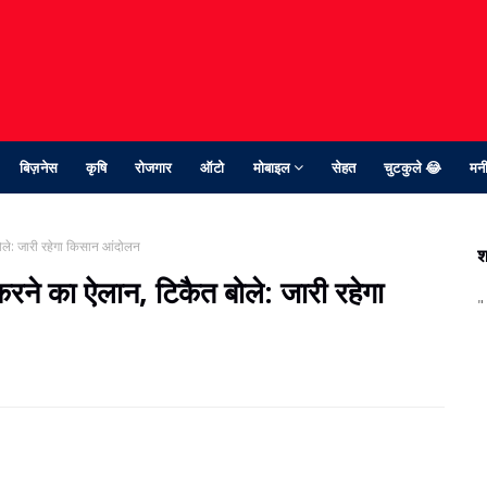
बिज़नेस
कृषि
रोजगार
ऑटो
मोबाइल
सेहत
चुटकुले 😂
मनी
बोले: जारी रहेगा किसान आंदोलन
श
द करने का ऐलान, टिकैत बोले: जारी रहेगा
"