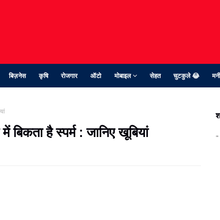
बिज़नेस
कृषि
रोजगार
ऑटो
मोबाइल
सेहत
चुटकुले 😂
मनी
यां
श
में बिकता है स्पर्म : जानिए खूबियां
"