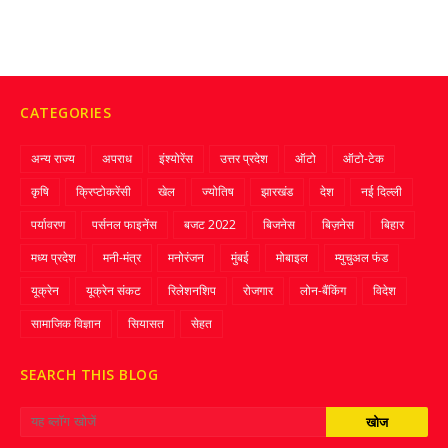
CATEGORIES
अन्य राज्य
अपराध
इंश्योरेंस
उत्तर प्रदेश
ऑटो
ऑटो-टेक
कृषि
क्रिप्‍टोकरेंसी
खेल
ज्‍योतिष
झारखंड
देश
नई दिल्ली
पर्यावरण
पर्सनल फाइनेंस
बजट 2022
बिजनेस
बिज़नेस
बिहार
मध्य प्रदेश
मनी-मंत्र
मनोरंजन
मुंबई
मोबाइल
म्‍युचुअल फंड
यूक्रेन
यूक्रेन संकट
रिलेशनशिप
रोजगार
लोन-बैंकिंग
विदेश
सामाजिक विज्ञान
सियासत
सेहत
SEARCH THIS BLOG