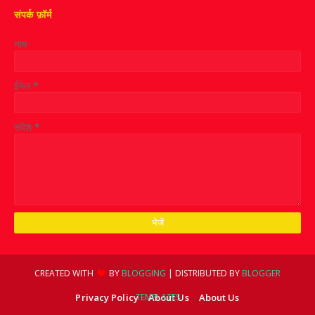
संपर्क फ़ॉर्म
नाम
ईमेल
*
संदेश
*
CREATED WITH
BY
BLOGGING
| DISTRIBUTED BY
BLOGGER
Privacy Policy
TEMPLATES
About Us
About Us