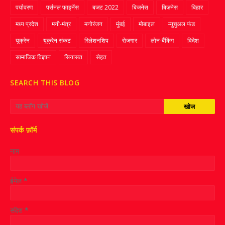
पर्यावरण
पर्सनल फाइनेंस
बजट 2022
बिजनेस
बिज़नेस
बिहार
मध्य प्रदेश
मनी-मंत्र
मनोरंजन
मुंबई
मोबाइल
म्‍युचुअल फंड
यूक्रेन
यूक्रेन संकट
रिलेशनशिप
रोजगार
लोन-बैंकिंग
विदेश
सामाजिक विज्ञान
सियासत
सेहत
SEARCH THIS BLOG
संपर्क फ़ॉर्म
नाम
ईमेल
*
संदेश
*