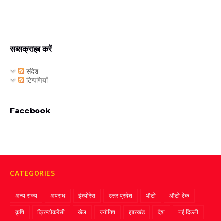
सब्सक्राइब करें
संदेश
टिप्पणियाँ
Facebook
CATEGORIES
अन्य राज्य
अपराध
इंश्योरेंस
उत्तर प्रदेश
ऑटो
ऑटो-टेक
कृषि
क्रिप्‍टोकरेंसी
खेल
ज्‍योतिष
झारखंड
देश
नई दिल्ली