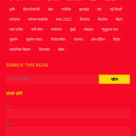
कृषि
क्रिप्‍टोकरेंसी
खेल
ज्‍योतिष
झारखंड
देश
नई दिल्ली
पर्यावरण
पर्सनल फाइनेंस
बजट 2022
बिजनेस
बिज़नेस
बिहार
मध्य प्रदेश
मनी-मंत्र
मनोरंजन
मुंबई
मोबाइल
म्‍युचुअल फंड
यूक्रेन
यूक्रेन संकट
रिलेशनशिप
रोजगार
लोन-बैंकिंग
विदेश
सामाजिक विज्ञान
सियासत
सेहत
SEARCH THIS BLOG
संपर्क फ़ॉर्म
नाम
ईमेल
*