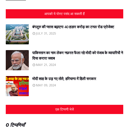
आपको ये पोस्ट पसंद आ सकती हैं
बंगलुरु की प्‍सास बढ़ाएगा 40 हज़ार करोड़ का टनल रोड प्रोजेक्‍ट
JULY 31, 2025
पाकिस्‍तान का नाम लेकर नफ़रत फैला रहे मोदी को पंजाब के व्यापारियों ने
दिया करारा जवाब
MAY 21, 2024
मोदी शाह के उड़ गए तोते, हरियाणा में हिली सरकार
MAY 09, 2024
एक टिप्पणी भेजें
0 टिप्पणियाँ