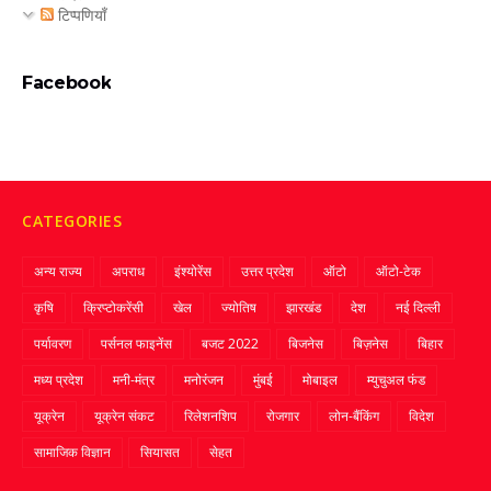
टिप्पणियाँ
Facebook
CATEGORIES
अन्य राज्य
अपराध
इंश्योरेंस
उत्तर प्रदेश
ऑटो
ऑटो-टेक
कृषि
क्रिप्‍टोकरेंसी
खेल
ज्‍योतिष
झारखंड
देश
नई दिल्ली
पर्यावरण
पर्सनल फाइनेंस
बजट 2022
बिजनेस
बिज़नेस
बिहार
मध्य प्रदेश
मनी-मंत्र
मनोरंजन
मुंबई
मोबाइल
म्‍युचुअल फंड
यूक्रेन
यूक्रेन संकट
रिलेशनशिप
रोजगार
लोन-बैंकिंग
विदेश
सामाजिक विज्ञान
सियासत
सेहत