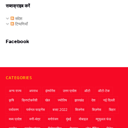
सब्सक्राइब करें
संदेश
टिप्पणियाँ
Facebook
CATEGORIES
अन्य राज्य
अपराध
इंश्योरेंस
उत्तर प्रदेश
ऑटो
ऑटो-टेक
कृषि
क्रिप्‍टोकरेंसी
खेल
ज्‍योतिष
झारखंड
देश
नई दिल्ली
पर्यावरण
पर्सनल फाइनेंस
बजट 2022
बिजनेस
बिज़नेस
बिहार
मध्य प्रदेश
मनी-मंत्र
मनोरंजन
मुंबई
मोबाइल
म्‍युचुअल फंड