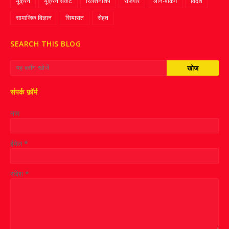
यूक्रेन
यूक्रेन संकट
रिलेशनशिप
रोजगार
लोन-बैंकिंग
विदेश
सामाजिक विज्ञान
सियासत
सेहत
SEARCH THIS BLOG
संपर्क फ़ॉर्म
नाम
ईमेल
*
संदेश
*