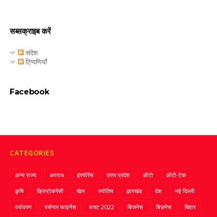
सब्सक्राइब करें
संदेश
टिप्पणियाँ
Facebook
CATEGORIES
अन्य राज्य
अपराध
इंश्योरेंस
उत्तर प्रदेश
ऑटो
ऑटो-टेक
कृषि
क्रिप्‍टोकरेंसी
खेल
ज्‍योतिष
झारखंड
देश
नई दिल्ली
पर्यावरण
पर्सनल फाइनेंस
बजट 2022
बिजनेस
बिज़नेस
बिहार