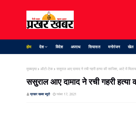
होम
देश
विदेश
अपराध
सियासत
मनोरंजन
खेल
मुख्यपृष्ठ
ऑटो-टेक
ससुराल आए दामाद ने रची गहरी हत्या की साजिश, आटे में मिलाय
ससुराल आए दामाद ने रची गहरी हत्या 
प्रखर खबर ब्‍यूरो
नवंबर 17, 2021