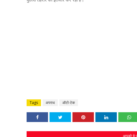
Tags
अपराध
ऑटो-टेक
आपको ये प