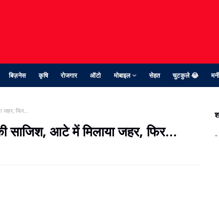
बिज़नेस
कृषि
रोजगार
ऑटो
मोबाइल
सेहत
चुटकुले 😂
मनी
ा जहर, फिर...
श
की साजिश, आटे में मिलाया जहर, फिर...
"