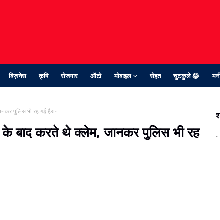
बिज़नेस
कृषि
रोजगार
ऑटो
मोबाइल
सेहत
चुटकुले 😂
मनी
जानकर पुलिस भी रह गई हैरान
श
 के बाद करते थे क्लेम, जानकर पुलिस भी रह
"