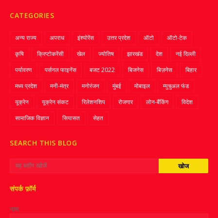
CATEGORIES
अन्य राज्य
अपराध
इंश्योरेंस
उत्तर प्रदेश
ऑटो
ऑटो-टेक
कृषि
क्रिप्‍टोकरेंसी
खेल
ज्‍योतिष
झारखंड
देश
नई दिल्ली
पर्यावरण
पर्सनल फाइनेंस
बजट 2022
बिजनेस
बिज़नेस
बिहार
मध्य प्रदेश
मनी-मंत्र
मनोरंजन
मुंबई
मोबाइल
म्‍युचुअल फंड
यूक्रेन
यूक्रेन संकट
रिलेशनशिप
रोजगार
लोन-बैंकिंग
विदेश
सामाजिक विज्ञान
सियासत
सेहत
SEARCH THIS BLOG
संपर्क फ़ॉर्म
नाम