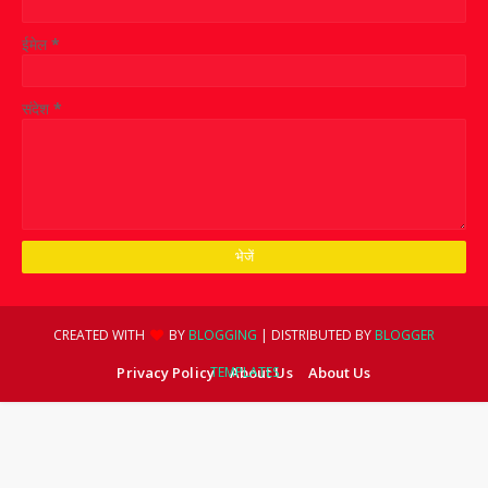
ईमेल
*
संदेश
*
CREATED WITH
BY
BLOGGING
| DISTRIBUTED BY
BLOGGER
Privacy Policy
TEMPLATES
About Us
About Us