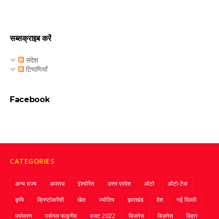
सब्सक्राइब करें
संदेश
टिप्पणियाँ
Facebook
CATEGORIES
अन्य राज्य
अपराध
इंश्योरेंस
उत्तर प्रदेश
ऑटो
ऑटो-टेक
कृषि
क्रिप्‍टोकरेंसी
खेल
ज्‍योतिष
झारखंड
देश
नई दिल्ली
पर्यावरण
पर्सनल फाइनेंस
बजट 2022
बिजनेस
बिज़नेस
बिहार